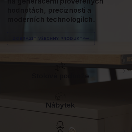
na generacemi prověřených
hodnotách, preciznosti a
moderních technologiích.
ZOBRAZIT VŠECHNY PRODUKTY
Stolové podnože
Nábytek