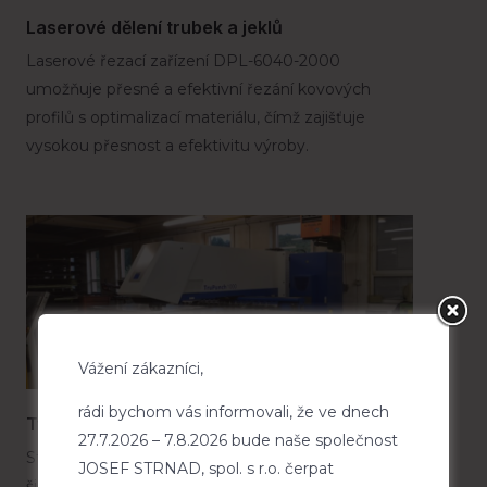
Laserové dělení trubek a jeklů
Laserové řezací zařízení DPL-6040-2000
umožňuje přesné a efektivní řezání kovových
profilů s optimalizací materiálu, čímž zajišťuje
vysokou přesnost a efektivitu výroby.
Vážení zákazníci,
rádi bychom vás informovali, že ve dnech
Tváření - CNC technika
27.7.2026 – 7.8.2026 bude naše společnost
Stroj TruPunch umožňuje flexibilní obrábění
JOSEF STRNAD, spol. s r.o. čerpat
širokého spektra dílů. Kromě děrování umožňuje