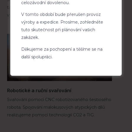
celozávodní dovolenou.
také částečné tváření plechových dílů nebo
V tomto období bude přerušen provoz
vyřezávání závitů.
výroby a expedice. Prosíme, zohledněte
tuto skutečnost při plánování vašich
zakázek.
Děkujeme za pochopení a těšíme se na
další spolupráci.
Robotické a ruční svařování
Svařování pomocí CNC robotizovaného šestiosého
robota. Spojování malokusových atypických dílů
realizujeme pomocí technologií CO2 a TIG.