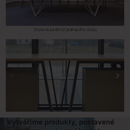
Stolová podnož jednacího stolu
Vytváříme produkty, postavené